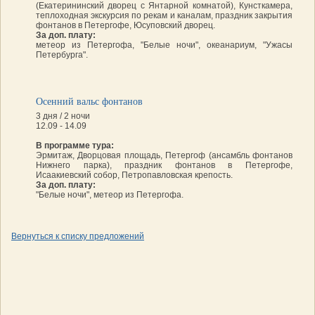
(Екатерининский дворец с Янтарной комнатой), Кунсткамера,
теплоходная экскурсия по рекам и каналам, праздник закрытия
фонтанов в Петергофе, Юсуповский дворец.
За доп. плату:
метеор из Петергофа, "Белые ночи", океанариум, "Ужасы
Петербурга".
Осенний вальс фонтанов
3 дня / 2 ночи
12.09 - 14.09
В программе тура:
Эрмитаж, Дворцовая площадь, Петергоф (ансамбль фонтанов
Нижнего парка), праздник фонтанов в Петергофе,
Исаакиевский собор, Петропавловская крепость.
За доп. плату:
"Белые ночи", метеор из Петергофа.
Вернуться к списку предложений