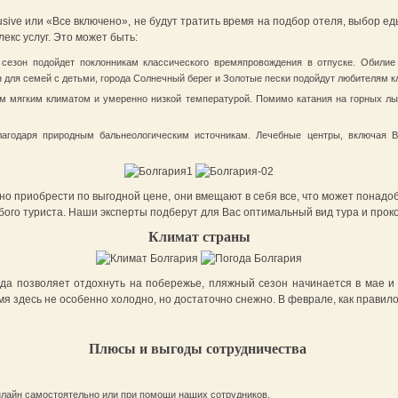
lusive или «Все включено», не будут тратить время на подбор отеля, выбор 
екс услуг. Это может быть:
сезон подойдет поклонникам классического времяпровождения в отпуске. Обилие
н для семей с детьми, города Солнечный берег и Золотые пески подойдут любителям кл
м мягким климатом и умеренно низкой температурой. Помимо катания на горных лыж
лагодаря природным бальнеологическим источникам. Лечебные центры, включая В
но приобрести по выгодной цене, они вмещают в себя все, что может понад
ого туриста. Наши эксперты подберут для Вас оптимальный вид тура и про
Климат страны
ода позволяет отдохнуть на побережье, пляжный сезон начинается в мае и
мя здесь не особенно холодно, но достаточно снежно. В феврале, как правило
Плюсы и выгоды сотрудничества
онлайн самостоятельно или при помощи наших сотрудников.