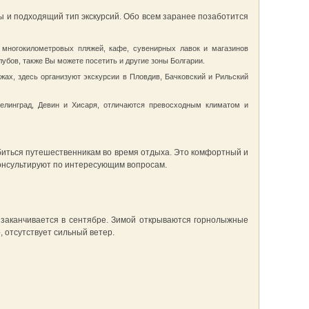
еды и подходящий тип экскурсий. Обо всем заранее позаботится
 многокилометровых пляжей, кафе, сувенирных лавок и магазинов
убов, также Вы можете посетить и другие зоны Болгарии.
ах, здесь организуют экскурсии в Пловдив, Бачковский и Рильский
елинград, Девин и Хисаря, отличаются превосходным климатом и
обиться путешественникам во время отдыха. Это комфортный и
консультируют по интересующим вопросам.
 заканчивается в сентябре. Зимой открываются горнолыжные
, отсутствует сильный ветер.