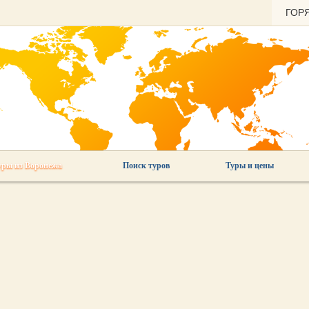
ГОР
уры из Воронежа
Поиск туров
Туры и цены