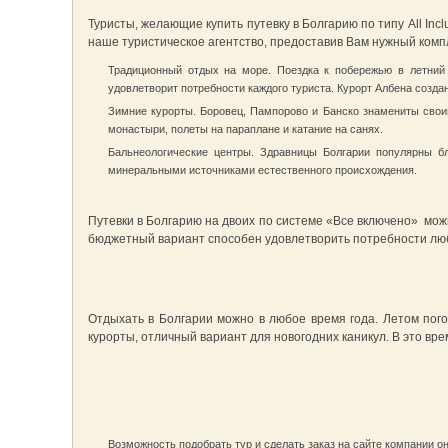
Туристы, желающие купить путевку в Болгарию по типу All Inc
наше туристическое агентство, предоставив Вам нужный компл
Традиционный отдых на море. Поездка к побережью в летний 
удовлетворит потребности каждого туриста. Курорт Албена созда
Зимние курорты. Боровец, Пампорово и Банско знамениты свои
монастыри, полеты на параплане и катание на санях.
Бальнеологические центры. Здравницы Болгарии популярны б
минеральными источниками естественного происхождения.
Путевки в Болгарию на двоих по системе «Все включено» мож
бюджетный вариант способен удовлетворить потребности люб
Отдыхать в Болгарии можно в любое время года. Летом пог
курорты, отличный вариант для новогодних каникул. В это вре
Возможность подобрать тур и сделать заказ на сайте компании 