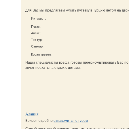
Для Вас мы предлагаем купить путевку в Турцию летом на дв
Интурист;
Пегас;
Анекс;
Тез тур;
Санмар;
Корал тревел.
Наши специалисты всегда готовы проконсультировать Вас по 
хочет поехать на отдых с детьми.
Алания
Более подробно
ознакомится с туром
Самый доступный вариант для тех, кто желает провести отд