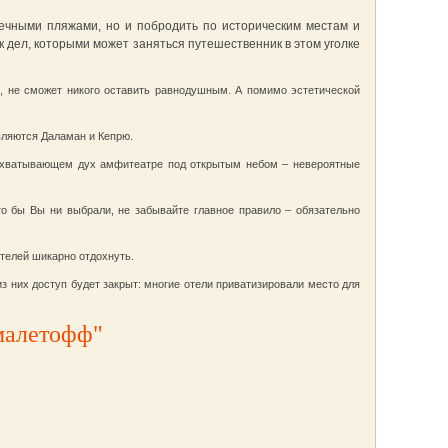
нечными пляжами, но и побродить по историческим местам и
 дел, которыми может заняться путешественник в этом уголке
 не сможет никого оставить равнодушным. А помимо эстетической
вляются Даламан и Кепрю.
захватывающем дух амфитеатре под открытым небом – невероятные
то бы Вы ни выбрали, не забывайте главное правило – обязательно
ителей шикарно отдохнуть.
из них доступ будет закрыт: многие отели приватизировали место для
малетофф"