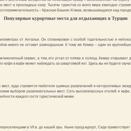
ых мест и прохладных озер. Тысячи туристов со всего мира ежегодно стремя
достопримечательность – Красную Башню XI века, возвышающуюся над городо
Популярные курортные места для отдыхающих в Турции
илометрах от Антальи. Он спланирован с особой тщательностью и непохо
бов никого не оставит равнодушным. К тому же Кемер – один из крупнейши
еликолепный сервис, а тем, кто устал от пляжа и солнца, Кемер открывает
о кофе в кафе может наблюдать за швартовкой яхт. Здесь вы не будете скуча
х мест, куда стремятся любители шумных развлечений и неторопливых экс
роким выбором развлекательных мест. Сеть высококлассных отелей и кафе,
ебности каждого гостя туристической мекки.
переселенцами в VII в. до нашей эры. Ныне город-курорт, Сиде приветствуе