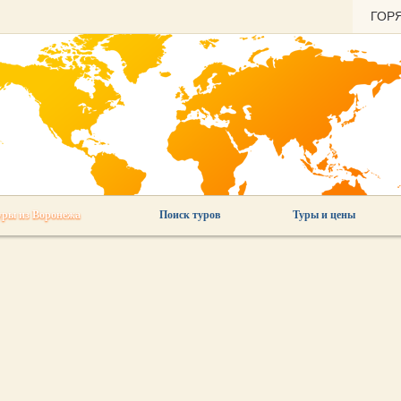
ГОР
уры из Воронежа
Поиск туров
Туры и цены