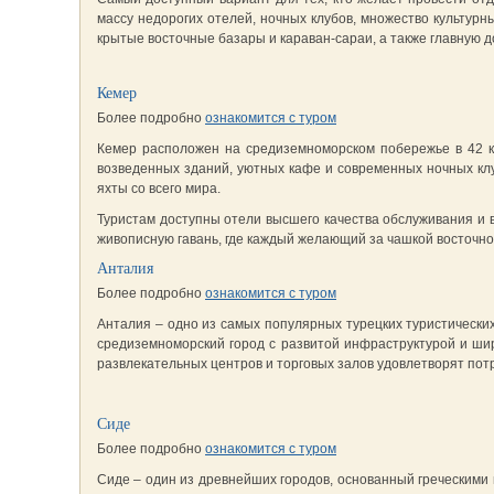
массу недорогих отелей, ночных клубов, множество культурн
крытые восточные базары и караван-сараи, а также главную 
Кемер
Более подробно
ознакомится с туром
Кемер расположен на средиземноморском побережье в 42 к
возведенных зданий, уютных кафе и современных ночных клу
яхты со всего мира.
Туристам доступны отели высшего качества обслуживания и в
живописную гавань, где каждый желающий за чашкой восточног
Анталия
Более подробно
ознакомится с туром
Анталия – одно из самых популярных турецких туристически
средиземноморский город с развитой инфраструктурой и ши
развлекательных центров и торговых залов удовлетворят потр
Сиде
Более подробно
ознакомится с туром
Сиде – один из древнейших городов, основанный греческими 