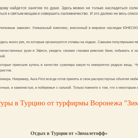
дому найдется занятие по душе. Здесь можно не только насладиться сол
ься к святым мощам и совершить паломничество. И это далеко не весь список
хлопковым замком». Уникальный комплекс, внесенный в мировое наследие ЮНЕСКО,
Здесь много рек, по которым организуются сплавы на лодках. Самыми популярными я
еличественных руин в Эфесе, увидеть своими глазами римские бани, побывать в 
вой.
которые приехали купить в качестве сувенира какую-то невероятно редкую вещь. Ч
ристов.
емера. Например, Aura First всегда готов принять в свои распростертые объятия люб
чные, и каменистые, и побережья с галькой. Только помните о том, что к некоторым 
туры в Турцию от турфирмы Воронежа "Зи
Отдых в Турции от «Зималетофф»