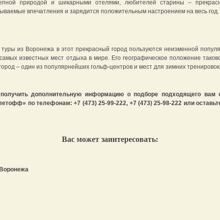
епной природой и шикарными отелями, любителей старины – прекрас
бываемые впечатления и зарядится положительным настроением на весь год.
е туры из Воронежа в этот прекрасный город пользуются неизменной популя
з самых известных мест отдыха в мире. Его географическое положение тако
 город – один из популярнейших гольф-центров и мест для зимних тренирово
 получить дополнительную информацию о подборе подходящего вам о
офф» по телефонам: +7 (473) 25-99-222, +7 (473) 25-98-222 или оставьт
Вас может заинтересовать:
з Воронежа