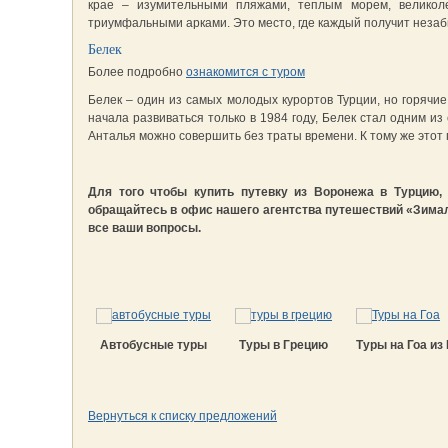
крае – изумительными пляжами, теплым морем, великол
триумфальными арками. Это место, где каждый получит неза
Белек
Более подробно
ознакомится с туром
Белек – один из самых молодых курортов Турции, но горячи
начала развиваться только в 1984 году, Белек стал одним и
Анталья можно совершить без траты времени. К тому же этот
Для того чтобы купить путевку из Воронежа в Турцию,
обращайтесь в офис нашего агентства путешествий «Зималет
все ваши вопросы.
Автобусные туры
Туры в Грецию
Туры на Гоа и
Вернуться к списку предложений