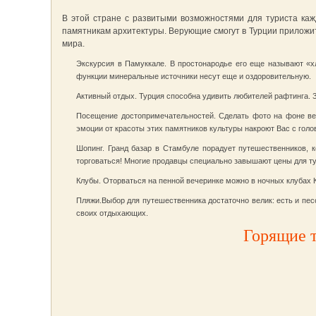
В этой стране с развитыми возможностями для туриста каж
памятникам архитектуры. Верующие смогут в Турции приложит
мира.
Экскурсия в Памуккале
. В простонародье его еще называют «
функции минеральные источники несут еще и оздоровительную.
Активный отдых. Турция способна удивить любителей рафтинга. 
Посещение достопримечательностей
. Сделать фото на фоне в
эмоции от красоты этих памятников культуры накроют Вас с голо
Шопинг. Гранд базар в Стамбуле порадует путешественников, 
торговаться! Многие продавцы специально завышают цены для ту
Клубы. Оторваться на пенной вечеринке можно в ночных клубах К
Пляжи.Выбор для путешественника достаточно велик: есть и песо
своих отдыхающих.
Горящие 