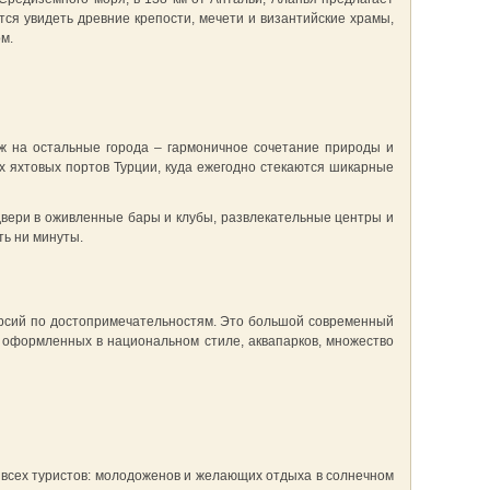
тся увидеть древние крепости, мечети и византийские храмы,
м.
ж на остальные города – гармоничное сочетание природы и
х яхтовых портов Турции, куда ежегодно стекаются шикарные
 двери в оживленные бары и клубы, развлекательные центры и
ть ни минуты.
курсий по достопримечательностям. Это большой современный
 оформленных в национальном стиле, аквапарков, множество
т всех туристов: молодоженов и желающих отдыха в солнечном