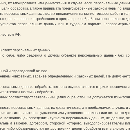
ных, их блокирования или уничтожения в случае, если персональные данн
цели обработки, а также принимать предусмотренные законом меры по защи
е персональных данных в целях продвижения на рынке товаров, работ и услу
акже, на направление требования о прекращении обработки персональных да
убъектов персональных данных или в судебном порядке неправомерные
ельством РФ.
) своих персональных данных.
 о себе, либо сведения о другом субъекте персональных данных без согл
нной и справедливой основе.
жением конкретных, заранее определенных и законных целей. Не допускает
рсональные данные, обработка которых осуществляется в целях, несовмести
ые отвечают целям их обработки.
нных соответствуют заявленным целям обработки. Не допускается избыточ
чность персональных данных, их достаточность, а в необходимых случаях и
ечивает их принятие по удалению или уточнению неполных или неточных да
е, позволяющей определить субъекта персональных данных, не дольше, че
льным законом, договором, стороной которого, выгодоприобретателем ил
я либо обезличиваются по достижении целей обработки или в случае утр