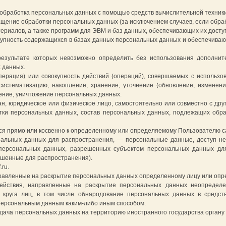
обработка персональных данных с помощью средств вычислительной техники
щение обработки персональных данных (за исключением случаев, если обра
иалов, а также программ для ЭВМ и баз данных, обеспечивающих их доступност
упность содержащихся в базах данных персональных данных и обеспечиваю
результате которых невозможно определить без использования дополн
 данных.
ерация) или совокупность действий (операций), совершаемых с использо
систематизацию, накопление, хранение, уточнение (обновление, изменение
ление, уничтожение персональных данных.
ан, юридическое или физическое лицо, самостоятельно или совместно с д
ки персональных данных, состав персональных данных, подлежащих обра
прямо или косвенно к определенному или определяемому Пользователю сайта 
альных данных для распространения, — персональные данные, доступ нео
персональных данных, разрешенных субъектом персональных данных дл
шенные для распространения).
.ru.
равленные на раскрытие персональных данных определенному лицу или опре
йствия, направленные на раскрытие персональных данных неопределе
 круга лиц, в том числе обнародование персональных данных в средс
персональным данным каким-либо иным способом.
дача персональных данных на территорию иностранного государства органу 