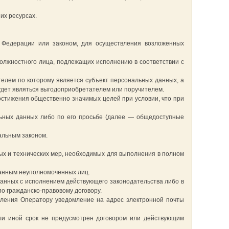
их ресурсах.
 Федерации или законом, для осуществления возложенных
должностного лица, подлежащих исполнению в соответствии с
телем по которому является субъект персональных данных, а
удет являться выгодоприобретателем или поручителем.
остижения общественно значимых целей при условии, что при
альных данных либо по его просьбе (далее — общедоступные
альным законом.
х и технических мер, необходимых для выполнения в полном
данным неуполномоченных лиц.
язанных с исполнением действующего законодательства либо в
о гражданско-правовому договору.
авления Оператору уведомление на адрес электронной почты
ли иной срок не предусмотрен договором или действующим