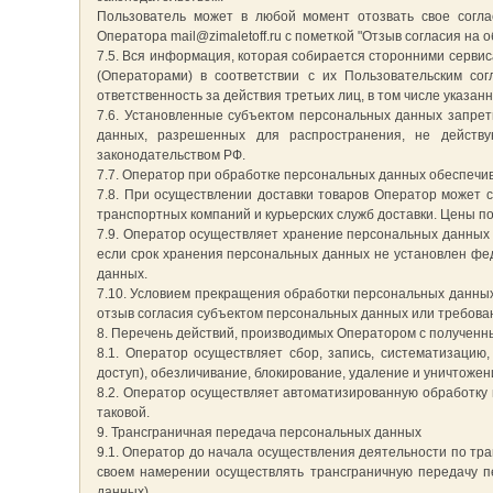
Пользователь может в любой момент отозвать свое согла
Оператора mail@zimaletoff.ru с пометкой "Отзыв согласия на 
7.5. Вся информация, которая собирается сторонними сервис
(Операторами) в соответствии с их Пользовательским со
ответственность за действия третьих лиц, в том числе указан
7.6. Установленные субъектом персональных данных запреты
данных, разрешенных для распространения, не действу
законодательством РФ.
7.7. Оператор при обработке персональных данных обеспеч
7.8. При осуществлении доставки товаров Оператор может с
транспортных компаний и курьерских служб доставки. Цены по
7.9. Оператор осуществляет хранение персональных данных 
если срок хранения персональных данных не установлен фед
данных.
7.10. Условием прекращения обработки персональных данных
отзыв согласия субъектом персональных данных или требова
8. Перечень действий, производимых Оператором с получен
8.1. Оператор осуществляет сбор, запись, систематизацию,
доступ), обезличивание, блокирование, удаление и уничтоже
8.2. Оператор осуществляет автоматизированную обработк
таковой.
9. Трансграничная передача персональных данных
9.1. Оператор до начала осуществления деятельности по тр
своем намерении осуществлять трансграничную передачу п
данных).