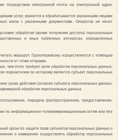
ние посредством электронной почты на электронный адрес
вщиками услуг, хранится и обрабатывается указанными лицами
нных и/или с указанными документами. Оператор не несет
 условия обработки (кроме получения доступа) персональных
бщественных и иных публичных интересах, определенных
ссчитать маршрут. Грузоперевозка осуществляется с помощью
нности от точки отправки.
ше, чем этого требуют цели обработки персональных данных,
или поручителем по которому является субъект персональных
ние срока действия согласия субъекта персональных данных,
правомерной обработки персональных данных.
использование, передачу (распространение, предоставление,
ции по информационно-телекоммуникационным сетям или без
нный орган по защите прав субъектов персональных данных о
омления о намерении осуществлять обработку персональных