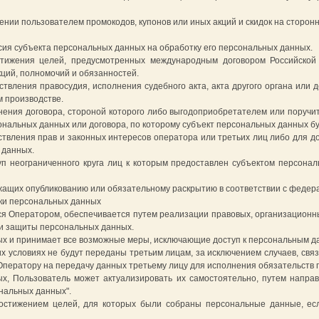
нии пользователем промокодов, купонов или иных акций и скидок на сторонн
сия субъекта персональных данных на обработку его персональных данных.
стижения целей, предусмотренных международным договором Российской
ций, полномочий и обязанностей.
твления правосудия, исполнения судебного акта, акта другого органа или 
 производстве.
ения договора, стороной которого либо выгодоприобретателем или поручи
ональных данных или договора, по которому субъект персональных данных б
твления прав и законных интересов оператора или третьих лиц либо для д
 данных.
уп неограниченного круга лиц к которым предоставлен субъектом персон
жащих опубликованию или обязательному раскрытию в соответствии с федер
тки персональных данных
я Оператором, обеспечивается путем реализации правовых, организационны
ти защиты персональных данных.
ных и принимает все возможные меры, исключающие доступ к персональным 
их условиях не будут переданы третьим лицам, за исключением случаев, св
Оператору на передачу данных третьему лицу для исполнения обязательств п
ых, Пользователь может актуализировать их самостоятельно, путем напр
ональных данных".
достижением целей, для которых были собраны персональные данные, ес