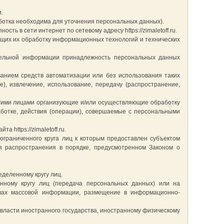
.
ботка необходима для уточнения персональных данных).
ь в сети интернет по сетевому адресу https://zimaletoff.ru.
щих их обработку информационных технологий и технических
ительной информации принадлежность персональных данных
ванием средств автоматизации или без использования таких
), извлечение, использование, передачу (распространение,
ругими лицами организующие и/или осуществляющие обработку
ботке, действия (операции), совершаемые с персональными
https://zimaletoff.ru.
граниченного круга лиц к которым предоставлен субъектом
я распространения в порядке, предусмотренном Законом о
деленному кругу лиц.
нному кругу лиц (передача персональных данных) или на
твах массовой информации, размещение в информационно-
власти иностранного государства, иностранному физическому